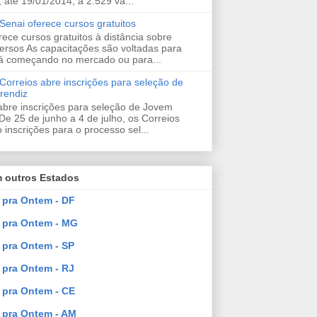
, até 19/01/2014, a 2.529 va...
enai oferece cursos gratuitos
rece cursos gratuitos à distância sobre
ersos As capacitações são voltadas para
á começando no mercado ou para...
orreios abre inscrições para seleção de
rendiz
abre inscrições para seleção de Jovem
De 25 de junho a 4 de julho, os Correios
 inscrições para o processo sel...
 outros Estados
pra Ontem - DF
 pra Ontem - MG
pra Ontem - SP
pra Ontem - RJ
pra Ontem - CE
pra Ontem - AM