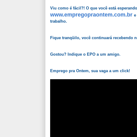
Viu como é fácil?! O que você está esperand
www.empregopraontem.com.br
e
trabalho.
Fique tranqüilo, você continuará recebendo 
Gostou? Indique o EPO a um amigo.
Emprego pra Ontem, sua vaga a um click!