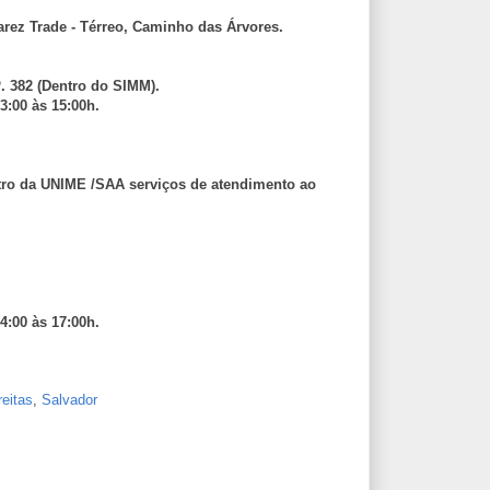
arez Trade - Térreo, Caminho das Árvores.
. 382 (Dentro do SIMM).
3:00 às 15:00h.
ntro da UNIME /SAA serviços de atendimento ao
.
4:00 às 17:00h.
reitas
,
Salvador