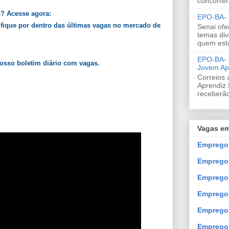
concorrer
o? Acesse agora:
EPO-BA- S
 fique por dentro das últimas vagas no mercado de
Senai ofe
temas div
quem est
EPO-BA- C
nosso boletim diário com vagas.
Jovem Ap
Correios 
Aprendiz 
receberão
Vagas em
Emprego 
Emprego
Emprego 
Emprego 
Emprego 
Emprego 