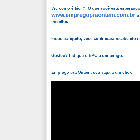
Viu como é fácil?! O que você está esperand
www.empregopraontem.com.br
e
trabalho.
Fique tranqüilo, você continuará recebendo 
Gostou? Indique o EPO a um amigo.
Emprego pra Ontem, sua vaga a um click!