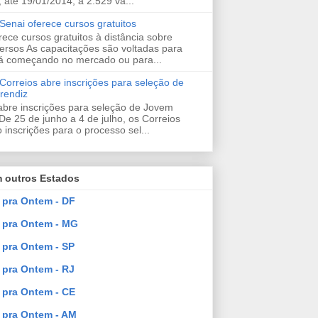
, até 19/01/2014, a 2.529 va...
enai oferece cursos gratuitos
rece cursos gratuitos à distância sobre
ersos As capacitações são voltadas para
á começando no mercado ou para...
orreios abre inscrições para seleção de
rendiz
abre inscrições para seleção de Jovem
De 25 de junho a 4 de julho, os Correios
 inscrições para o processo sel...
 outros Estados
pra Ontem - DF
 pra Ontem - MG
pra Ontem - SP
pra Ontem - RJ
pra Ontem - CE
pra Ontem - AM