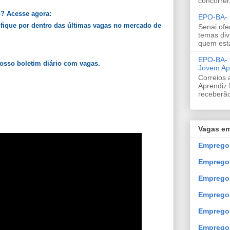
concorrer
o? Acesse agora:
EPO-BA- S
 fique por dentro das últimas vagas no mercado de
Senai ofe
temas div
quem est
EPO-BA- C
nosso boletim diário com vagas.
Jovem Ap
Correios 
Aprendiz 
receberão
Vagas em
Emprego 
Emprego
Emprego 
Emprego 
Emprego 
Emprego 