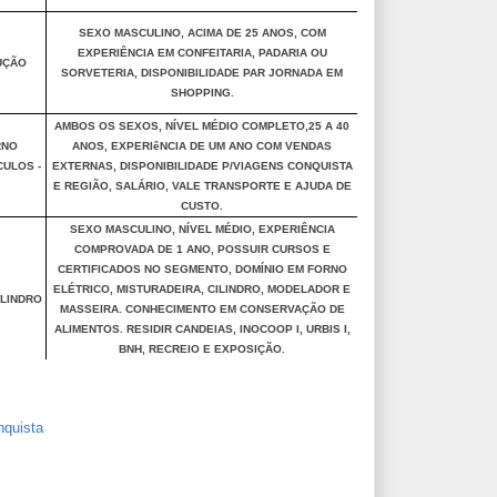
SEXO MASCULINO, ACIMA DE 25 ANOS, COM
EXPERIÊNCIA EM CONFEITARIA, PADARIA OU
UÇÃO
SORVETERIA, DISPONIBILIDADE PAR JORNADA EM
SHOPPING.
AMBOS OS SEXOS, NÍVEL MÉDIO COMPLETO,25 A 40
RNO
ANOS, EXPERIêNCIA DE UM ANO COM VENDAS
CULOS -
EXTERNAS, DISPONIBILIDADE P/VIAGENS CONQUISTA
E REGIÃO, SALÁRIO, VALE TRANSPORTE E AJUDA DE
CUSTO.
SEXO MASCULINO, NÍVEL MÉDIO, EXPERIÊNCIA
COMPROVADA DE 1 ANO, POSSUIR CURSOS E
CERTIFICADOS NO SEGMENTO, DOMÍNIO EM FORNO
ELÉTRICO, MISTURADEIRA, CILINDRO, MODELADOR E
ILINDRO
MASSEIRA. CONHECIMENTO EM CONSERVAÇÃO DE
ALIMENTOS. RESIDIR CANDEIAS, INOCOOP I, URBIS I,
BNH, RECREIO E EXPOSIÇÃO.
nquista