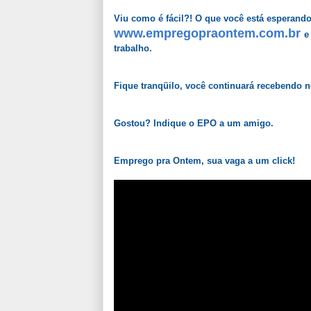
Viu como é fácil?! O que você está esperand
www.empregopraontem.com.br
e
trabalho.
Fique tranqüilo, você continuará recebendo 
Gostou? Indique o EPO a um amigo.
Emprego pra Ontem, sua vaga a um click!