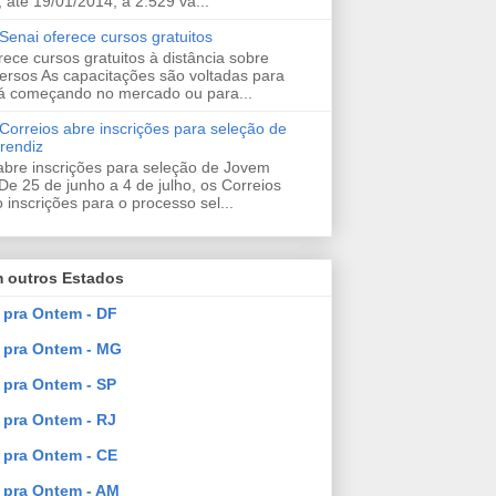
, até 19/01/2014, a 2.529 va...
enai oferece cursos gratuitos
rece cursos gratuitos à distância sobre
ersos As capacitações são voltadas para
á começando no mercado ou para...
orreios abre inscrições para seleção de
rendiz
abre inscrições para seleção de Jovem
De 25 de junho a 4 de julho, os Correios
 inscrições para o processo sel...
 outros Estados
pra Ontem - DF
 pra Ontem - MG
pra Ontem - SP
pra Ontem - RJ
pra Ontem - CE
pra Ontem - AM