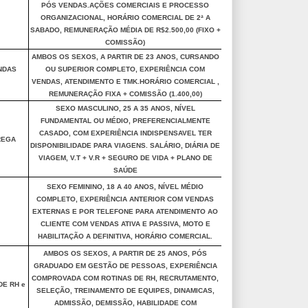
PÓS VENDAS.AÇÕES COMERCIAIS E PROCESSO
ORGANIZACIONAL, HORÁRIO COMERCIAL DE 2ª A
SABADO, REMUNERAÇÃO MÉDIA DE R$2.500,00 (FIXO +
COMISSÃO)
AMBOS OS SEXOS, A PARTIR DE 23 ANOS, CURSANDO
NDAS
OU SUPERIOR COMPLETO, EXPERIÊNCIA COM
VENDAS, ATENDIMENTO E TMK.HORÁRIO COMERCIAL ,
REMUNERAÇÃO FIXA + COMISSÃO (1.400,00)
SEXO MASCULINO, 25 A 35 ANOS, NÍVEL
FUNDAMENTAL OU MÉDIO, PREFERENCIALMENTE
CASADO, COM EXPERIÊNCIA INDISPENSAVEL TER
REGA
DISPONIBILIDADE PARA VIAGENS. SALÁRIO, DIÁRIA DE
VIAGEM, V.T + V.R + SEGURO DE VIDA + PLANO DE
SAÚDE
SEXO FEMININO, 18 A 40 ANOS, NÍVEL MÉDIO
COMPLETO, EXPERIÊNCIA ANTERIOR COM VENDAS
EXTERNAS E POR TELEFONE PARA ATENDIMENTO AO
CLIENTE COM VENDAS ATIVA E PASSIVA, MOTO E
HABILITAÇÃO A DEFINITIVA, HORÁRIO COMERCIAL.
AMBOS OS SEXOS, A PARTIR DE 25 ANOS, PÓS
GRADUADO EM GESTÃO DE PESSOAS, EXPERIÊNCIA
COMPROVADA COM ROTINAS DE RH, RECRUTAMENTO,
DE RH e
SELEÇÃO, TREINAMENTO DE EQUIPES, DINAMICAS,
ADMISSÃO, DEMISSÃO, HABILIDADE COM