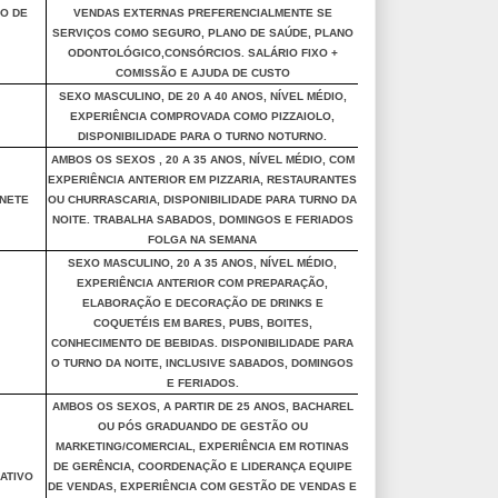
O DE
VENDAS EXTERNAS PREFERENCIALMENTE SE
SERVIÇOS COMO SEGURO, PLANO DE SAÚDE, PLANO
ODONTOLÓGICO,CONSÓRCIOS. SALÁRIO FIXO +
COMISSÃO E AJUDA DE CUSTO
SEXO MASCULINO, DE 20 A 40 ANOS, NÍVEL MÉDIO,
EXPERIÊNCIA COMPROVADA COMO PIZZAIOLO,
DISPONIBILIDADE PARA O TURNO NOTURNO.
AMBOS OS SEXOS , 20 A 35 ANOS, NÍVEL MÉDIO, COM
EXPERIÊNCIA ANTERIOR EM PIZZARIA, RESTAURANTES
NETE
OU CHURRASCARIA, DISPONIBILIDADE PARA TURNO DA
NOITE. TRABALHA SABADOS, DOMINGOS E FERIADOS
FOLGA NA SEMANA
SEXO MASCULINO, 20 A 35 ANOS, NÍVEL MÉDIO,
EXPERIÊNCIA ANTERIOR COM PREPARAÇÃO,
ELABORAÇÃO E DECORAÇÃO DE DRINKS E
COQUETÉIS EM BARES, PUBS, BOITES,
CONHECIMENTO DE BEBIDAS. DISPONIBILIDADE PARA
O TURNO DA NOITE, INCLUSIVE SABADOS, DOMINGOS
E FERIADOS.
AMBOS OS SEXOS, A PARTIR DE 25 ANOS, BACHAREL
OU PÓS GRADUANDO DE GESTÃO OU
MARKETING/COMERCIAL, EXPERIÊNCIA EM ROTINAS
DE GERÊNCIA, COORDENAÇÃO E LIDERANÇA EQUIPE
ATIVO
DE VENDAS, EXPERIÊNCIA COM GESTÃO DE VENDAS E