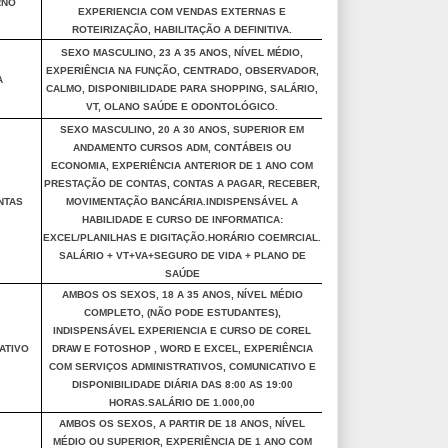
RNO
EXPERIENCIA COM VENDAS EXTERNAS E
ROTEIRIZAÇÃO, HABILITAÇÃO A DEFINITIVA.
SEXO MASCULINO, 23 A 35 ANOS, NÍVEL MÉDIO,
EXPERIÊNCIA NA FUNÇÃO, CENTRADO, OBSERVADOR,
A
CALMO, DISPONIBILIDADE PARA SHOPPING, SALÁRIO,
VT, OLANO SAÚDE E ODONTOLÓGICO.
SEXO MASCULINO, 20 A 30 ANOS, SUPERIOR EM
ANDAMENTO CURSOS ADM, CONTÁBEIS OU
ECONOMIA, EXPERIÊNCIA ANTERIOR DE 1 ANO COM
PRESTAÇÃO DE CONTAS, CONTAS A PAGAR, RECEBER,
NTAS
MOVIMENTAÇÃO BANCÁRIA.INDISPENSÁVEL A
HABILIDADE E CURSO DE INFORMATICA:
EXCEL/PLANILHAS E DIGITAÇÃO.HORÁRIO COEMRCIAL.
SALÁRIO + VT+VA+SEGURO DE VIDA + PLANO DE
SAÚDE
AMBOS OS SEXOS, 18 A 35 ANOS, NÍVEL MÉDIO
COMPLETO, (NÃO PODE ESTUDANTES),
INDISPENSÁVEL EXPERIENCIA E CURSO DE COREL
ATIVO
DRAW E FOTOSHOP , WORD E EXCEL, EXPERIÊNCIA
COM SERVIÇOS ADMINISTRATIVOS, COMUNICATIVO E
DISPONIBILIDADE DIÁRIA DAS 8:00 AS 19:00
HORAS.SALÁRIO DE 1.000,00
AMBOS OS SEXOS, A PARTIR DE 18 ANOS, NÍVEL
MÉDIO OU SUPERIOR, EXPERIÊNCIA DE 1 ANO COM