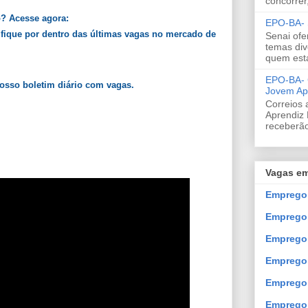
concorrer
o? Acesse agora:
EPO-BA- S
 fique por dentro das últimas vagas no mercado de
Senai ofe
temas div
quem est
EPO-BA- C
nosso boletim diário com vagas.
Jovem Ap
Correios 
Aprendiz 
receberão
Vagas em
Emprego 
Emprego
Emprego 
Emprego 
Emprego 
Emprego 